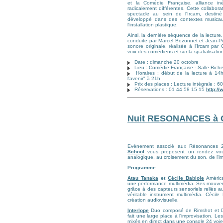
et la Comédie Française, alliance iné
radicalement différentes. Cette collabora
spectacle au sein de l'Ircam, destiné 
développé dans des contextes musicau
l'installation plastique.
Ainsi, la dernière séquence de la lecture, 
conduite par Marcel Bozonnet et Jean-Pi
sonore originale, réalisée à l'Ircam par
voix des comédiens et sur la spatialisatio
Date : dimanche 20 octobre
Lieu : Comédie Française - Salle Riche
Horaires : début de la lecture à 14h
l'avenir" à 21h
Prix des places : Lecture intégrale : 6
Réservations : 01 44 58 15 15
http:/
Nuit RESONANCES à G
Evénement associé aux Résonances
School
vous proposent un rendez vous
analogique, au croisement du son, de l'i
Programme
Atau Tanaka
et
Cécile Babiole
América
une performance multimédia. Ses mouvem
grâce à des capteurs sensoriels reliés a
véritable instrument multimédia. Cécile 
création audiovisuelle.
Interlope
Duo composé de Rimshot et Dr
fait une large place à l'improvisation. L
mixés en direct dans une console 24 voies