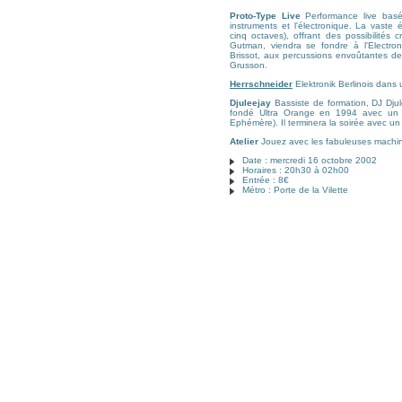
Proto-Type Live
Performance live basée
instruments et l'électronique. La vast
cinq octaves), offrant des possibilités 
Gutman, viendra se fondre à l'Electron
Brissot, aux percussions envoûtantes d
Grusson.
Herrschneider
Elektronik Berlinois dans 
Djuleejay
Bassiste de formation, DJ Djul
fondé Ultra Orange en 1994 avec un am
Ephémère). Il terminera la soirée avec un
Atelier
Jouez avec les fabuleuses machine
Date : mercredi 16 octobre 2002
Horaires : 20h30 à 02h00
Entrée : 8€
Métro : Porte de la Vilette