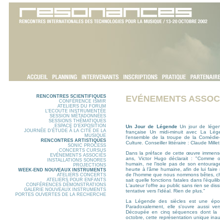
RENCONTRES SCIENTIFIQUES
EVÉNEMENTS ASSOC
CONFÉRENCE ISMIR
ATELIERS DU FORUM
L'ECOUTE INSTRUMENTÉE
SESSION MÉTADONNÉES
SESSIONS THÉMATIQUES
ESPACE D'EXPOSITION
Un Jour de Légende
Un jour de légen
JOURNÉE D’ÉTUDE À LA CITÉ DE LA
française Un midi-minuit avec La Lég
MUSIQUE
l'ensemble de la troupe de la Comédie-
RENCONTRES ARTISTIQUES
Culture. Conseiller littéraire : Claude Mille
SONIC PROCESS
CONCERTS CURSUS
Dans la préface de cette œuvre immense, 
EVÉNEMENTS ASSOCIÉS
ans, Victor Hugo déclarait : "Comme on
INSTALLATIONS SONORES
humain, ne l'isole pas de son entourage 
PROJECTIONS
heurte à l'âme humaine, afin de lui faire 
WEEK-END NOUVEAUX INSTRUMENTS
de l'homme que nous nommons bêtes, cho
ATELIERS CONCERTS
ATELIERS POUR ENFANTS
sait quelle fonctions fatales dans l'équilib
CONFÉRENCES DÉMONSTRATIONS
L'auteur l'offre au public sans rien se di
GALERIE NOUVEAUX INSTRUMENTS
tentative vers l'idéal. Rien de plus."
PORTES OUVERTES DE LA RECHERCHE
La Légende des siècles est une épop
Paradoxalement, elle s'ouvre aussi vers
Découpée en cinq séquences dont la l
octobre, cette représentation unique inau